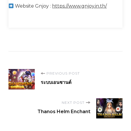
Website Gnjoy :
https://www.gnjoy.in.th/
Post
PREVIOUS POST
ระบบเอนชานต์
Navigation
NEXT POST
Thanos Helm Enchant