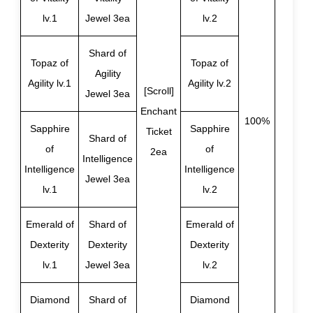
lv.1
Jewel 3ea
lv.2
Shard of
Topaz of
Topaz of
Agility
Agility lv.1
Agility lv.2
[Scroll]
Jewel 3ea
Enchant
100%
Sapphire
Sapphire
Ticket
Shard of
of
of
2ea
Intelligence
Intelligence
Intelligence
Jewel 3ea
lv.1
lv.2
Emerald of
Shard of
Emerald of
Dexterity
Dexterity
Dexterity
lv.1
Jewel 3ea
lv.2
Diamond
Shard of
Diamond