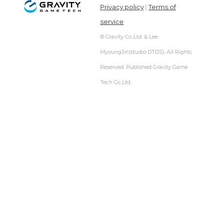
Privacy policy
|
Terms of
service
© Gravity Co.,Ltd. & Lee
MyoungJin(studio DTDS). All Rights
Reserved. Published Gravity Game
Tech Co.,Ltd.