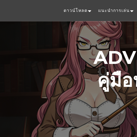
ดาวน์โหลด
แนะนำการเล่น
ADV
คู่ม