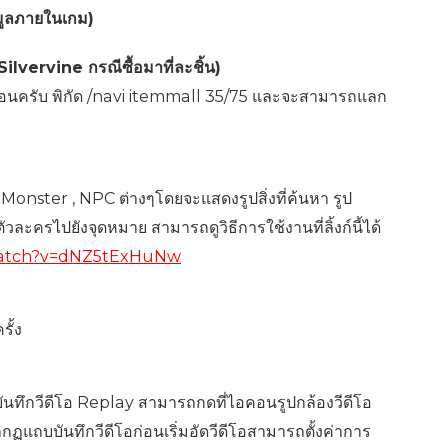
อมูลภายในเกม)
lvervine กรณีซื้อมาที่ละชิ้น)
c ก่อนครับ พิกัด /navi itemmall 35/75 และจะสามารถแลก
, Monster , NPC ต่างๆโดยจะแสดงรูปสิ่งที่ค้นหา รูป
ละครไปยังจุดหมาย สามารถดูวิธีการใช้งานที่ลิ้งก์นี้ได้
watch?v=dNZ5tExHuNw
รั้ง
นบันทึกวีดีโอ Replay สามารถกดที่ไอคอนรูปกล้องวีดีโอ
กฏแถบบันทึกวีดีโอก่อนเริ่มอัดวีดีโอสามารถตั้งค่าการ