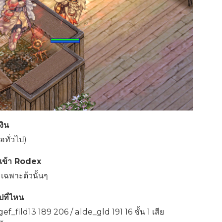
งิน
ทั่วไป)
นเข้า Rodex
เฉพาะต้วนั้นๆ
ที่ไหน
f_fild13 189 206 / alde_gld 191 16 ชั้น 1 เสีย