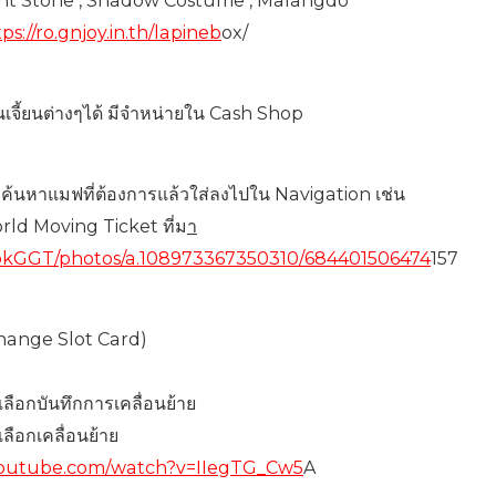
hant Stone , Shadow Costume , Malangdo
ps://ro.gnjoy.in.th/lapineb
ox/
นเจี้ยนต่างๆได้ มีจำหน่ายใน Cash Shop
ค้นหาแมฟที่ต้องการแล้วใส่ลงไปใน Navigation เช่น
ld Moving Ticket ที่ม
า
okGGT/photos/a.108973367350310/684401506474
157
(Change Slot Card)
เลือกบันทึกการเคลื่อนย้าย
ลือกเคลื่อนย้าย
youtube.com/watch?v=IIegTG_Cw5
A