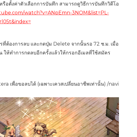
ือตั้งค่าตัวเลือกการบันทึก สามารถดูวิธีการบันทึกวิดีโอ
utube.com/watch?v=ANpEmn-3NOM&list=PL-
05t&index=
ครที่ต้องการลบ และกดปุ่ม Delete จากนั้นรอ 72 ช.ม. เมื่อ
ิน ให้ทำการกดลบอีกครั้งแล้วให้กรอกอีเมลที่ใช้สมัคร
a เพื่อขอลบได้ (เฉพาะเควสเปลี่ยนอาชีพเท่านั้น) /navi