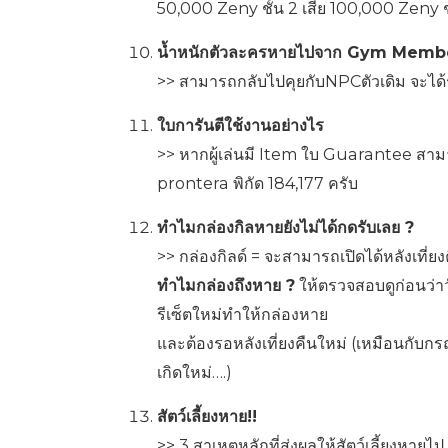
50,000 Zeny ชั้น 2 เสีย 100,000 Zeny ช
น้ำหนักตัวละครหายไปจาก Gym Membe
>> สามารถกลับไปคุยกับNPCตัวเดิม จะได้
ใบการันตีใช้งานอย่างไร
>> หากผู้เล่นมี Item ใบ Guarantee สามา
prontera พิกัด 184,177 ครับ
ทำไมกล่องกิลหายยังไม่ได้กดรับเลย
?
>> กล่องกิลด์ = จะสามารถเปิดได้หลังเที่ยง
ทำไมกล่องถึงหาย
?
ให้ตรวจสอบดูก่อนว่าวั
รีเซ็ตใหม่ทำให้กล่องหาย
และต้องรอหลังเที่ยงคืนใหม่ (เหมือนกับกรณ
เกิดใหม่….)
สัตว์เลี้ยงหาย!!
>> 3 สาเหตุหลักที่ส่งผลให้สัตว์เลี้ยงหายไป ม