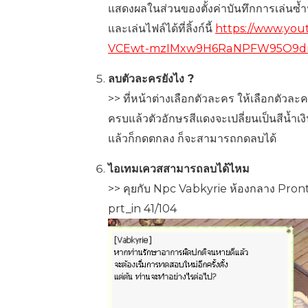
แสดงผลในส่วนของตั้งค่าบันทึกการเล่นซ้ำหร
และเล่นไฟล์ได้ที่ลิ้งก์นี้
https://www.yo
VCEwt-mzIMxw9H6RaNPFW95O9drl
ลบตัวละครยังไง
?
>> ที่หน้าต่างเลือกตัวละคร ให้เลือกตัวละ
ครบแล้วตัวอักษรสีแดงจะเปลี่ยนเป็นสีน้ำเง
แล้วก็กดตกลง ก็จะสามารถกดลบได้
ไอเทมเควสสามารถลบได้ไหม
>> คุยกับ Npc Vabkyrie ห้องกลาง Pronter
prt_in 41/104