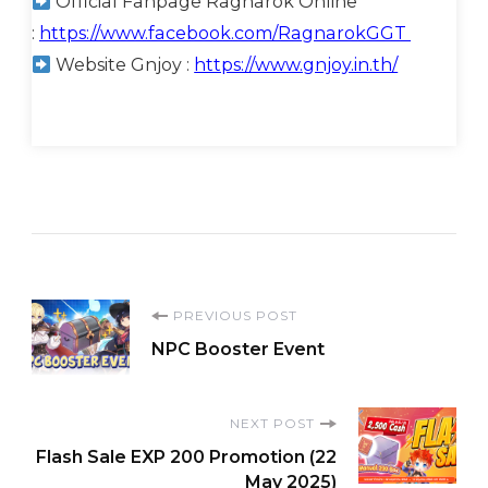
Official Fanpage Ragnarok Online
:
https://www.facebook.com/RagnarokGGT
Website Gnjoy :
https://www.gnjoy.in.th/
Post
PREVIOUS POST
NPC Booster Event
Navigation
NEXT POST
Flash Sale EXP 200 Promotion (22
May 2025)