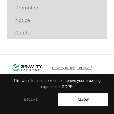
Promotion
Notice
Patch
Privacy policy
|
Terms of
service
This website uses cookies to improve your browsing
© Gravity Co.,Ltd. & Lee
experience.
GDPR
MyoungJin(studio DTDS). All Rights
Reserved. Published Gravity Game
DECLINE
ALLOW
Tech Co.,Ltd.