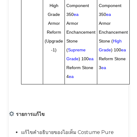
High
Component
Component
Grade
350
ea
350
ea
Armor
Armor
Armor
Reform
Enchancement
Enchancement
(Upgrade
Stone
Stone (
High
-1)
(
Supreme
Grade
) 100
ea
Grade
) 100
ea
Reform Stone
Reform Stone
3
ea
4
ea
รายการแก้ไข
แก้ไขคำอธิบายของไอเท็ม Costume Pure