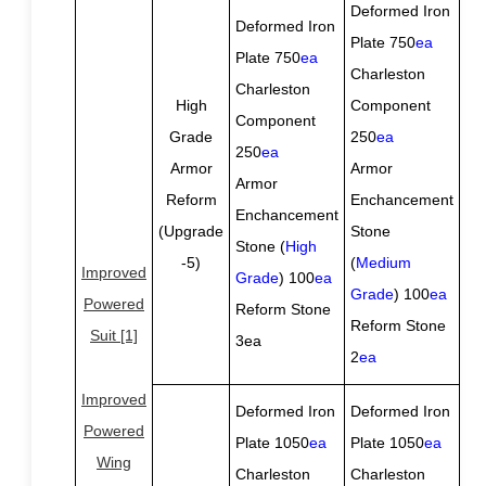
Deformed Iron
Deformed Iron
Plate 750
ea
Plate 750
ea
Charleston
Charleston
High
Component
Component
Grade
250
ea
250
ea
Armor
Armor
Armor
Reform
Enchancement
Enchancement
(Upgrade
Stone
Stone (
High
-5)
(
Medium
Improved
Grade
) 100
ea
Grade
) 100
ea
Powered
Reform Stone
Reform Stone
Suit [1]
3ea
2
ea
Improved
Deformed Iron
Deformed Iron
Powered
Plate 1050
ea
Plate 1050
ea
Wing
Charleston
Charleston