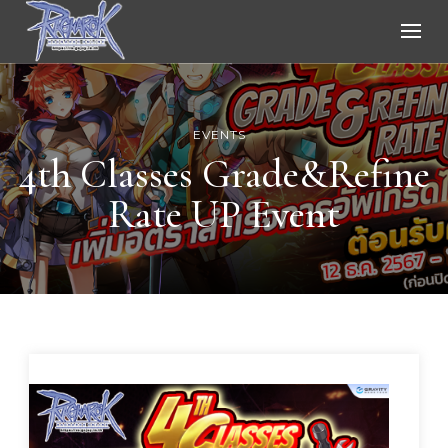
Ragnarok Online
EVENTS
4th Classes Grade&Refine
Rate UP Event