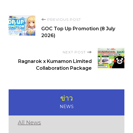
Post
PREVIOUS POST
GOC Top Up Promotion (8 July
Navigation
2026)
NEXT POST
Ragnarok x Kumamon Limited
Collaboration Package
ข่าว
NEWS
All News