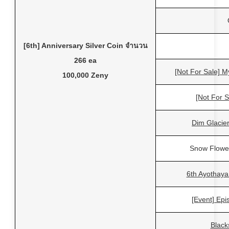
[6th] Anniversary Silver Coin จำนวน
266 ea
[Not For Sale] My
100,000 Zeny
[Not For S
Dim Glacie
Snow Flowe
6th Ayothay
[Event] Epi
Black