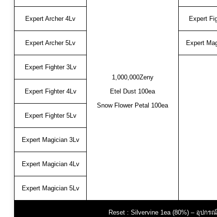
Expert Archer 4Lv
Expert Fi
Expert Archer 5Lv
Expert Mag
Expert Fighter 3Lv
1,000,000Zeny
Expert Fighter 4Lv
Etel Dust 100ea
Snow Flower Petal 100ea
Expert Fighter 5Lv
Expert Magician 3Lv
Expert Magician 4Lv
Expert Magician 5Lv
Reset : Silvervine 1ea (80%) – อุปกรณ