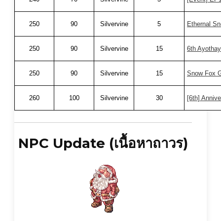
250
90
Silvervine
5
Ethernal S
250
90
Silvervine
15
6th Ayotha
250
90
Silvervine
15
Snow Fox 
260
100
Silvervine
30
[6th] Anniv
NPC Update (เนื้อหาถาวร)