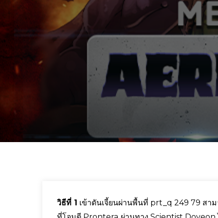
วิธีที่ 1
เข้าดันเจี้ยนผ่านพื้นที่ prt_q 249 79 ส
ที่โจมตี Prontera ผ่านทาง Scientist Doyeon 