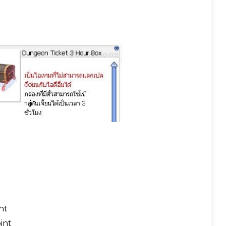
nt
int