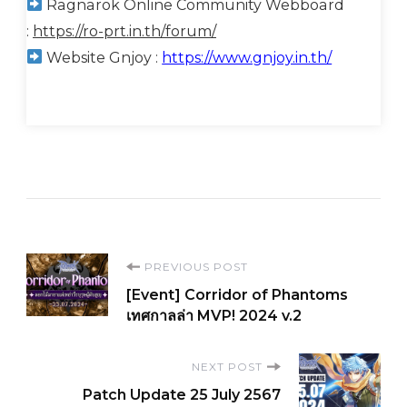
Ragnarok Online Community Webboard
:
https://ro-prt.in.th/forum/
Website Gnjoy :
https://www.gnjoy.in.th/
Post
PREVIOUS POST
[Event] Corridor of Phantoms
Navigation
เทศกาลล่า MVP! 2024 v.2
NEXT POST
Patch Update 25 July 2567