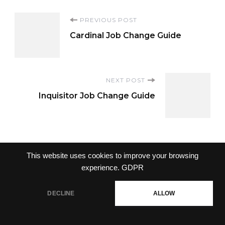
Post
PREVIOUS POST
Cardinal Job Change Guide
Navigation
NEXT POST
Inquisitor Job Change Guide
This website uses cookies to improve your browsing
ข่าว
experience.
GDPR
NEWS
DECLINE
ALLOW
All News