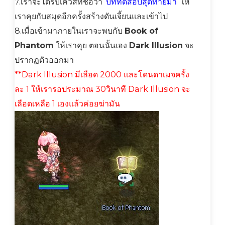
7.เราจะได้รับเควสที่ชื่อว่า ‘
บททดสอบสุดท้ายมา
‘ ให้
เราคุยกับสมุดอีกครั้งสร้างดันเจี้ยนและเข้าไป
8.เมื่อเข้ามาภายในเราจะพบกับ
Book of
Phantom
ให้เราคุย ตอนนั้นเอง
Dark Illusion
จะ
ปรากฏตัวออกมา
**Dark Illusion มีเลือด 2000 และโดนดาเมจครั้ง
ละ 1 ให้เรารอประมาณ 30วินาที Dark Illusion จะ
เลือดเหลือ 1 เองแล้วค่อยฆ่ามัน