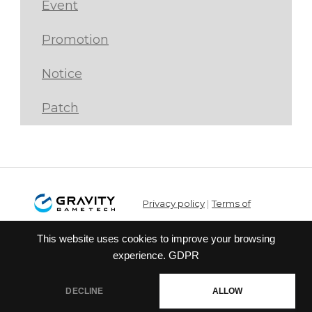
Event
Promotion
Notice
Patch
Privacy policy
|
Terms of
service
This website uses cookies to improve your browsing
© Gravity Co.,Ltd. & Lee
experience.
GDPR
MyoungJin(studio DTDS). All Rights
Reserved. Published Gravity Game
DECLINE
ALLOW
Tech Co.,Ltd.