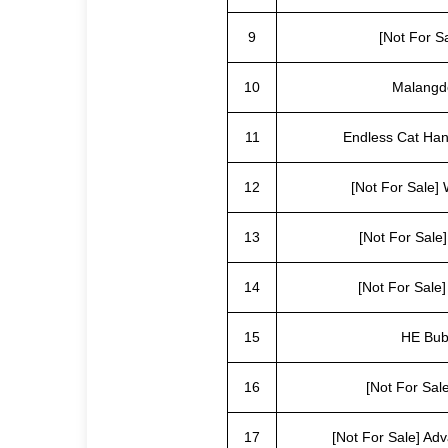
9
[Not For S
10
Malangd
11
Endless Cat Han
12
[Not For Sale] 
13
[Not For Sale
14
[Not For Sale]
15
HE Bub
16
[Not For Sal
17
[Not For Sale] Ad