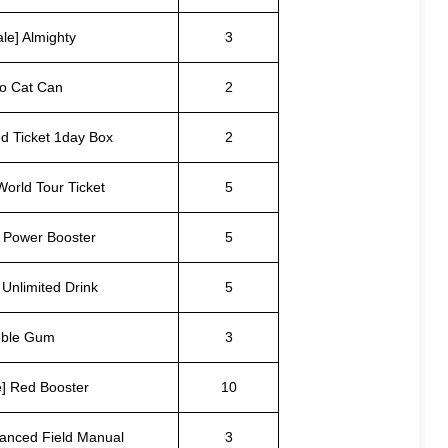
ale] Almighty
3
o Cat Can
2
d Ticket 1day Box
2
World Tour Ticket
5
] Power Booster
5
 Unlimited Drink
5
ble Gum
3
e] Red Booster
10
vanced Field Manual
3