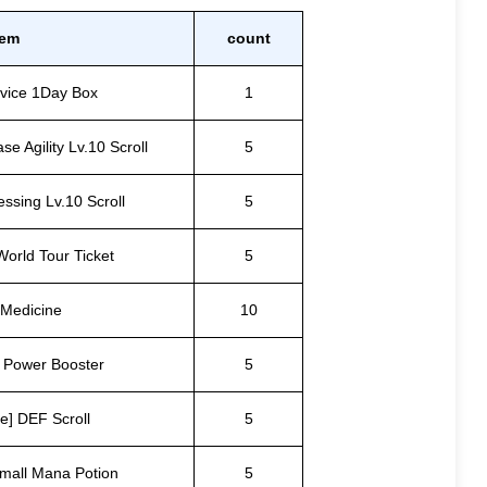
tem
count
vice 1Day Box
1
se Agility Lv.10 Scroll
5
essing Lv.10 Scroll
5
World Tour Ticket
5
 Medicine
10
] Power Booster
5
le] DEF Scroll
5
Small Mana Potion
5