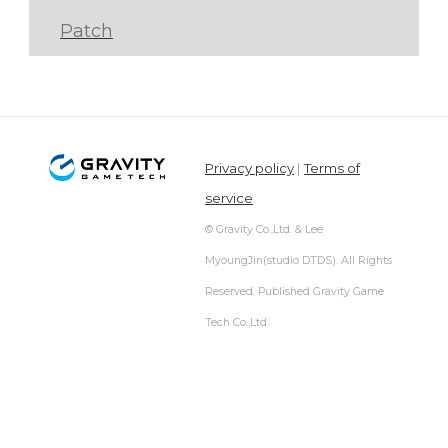
Patch
Privacy policy
|
Terms of
service
© Gravity Co.,Ltd. & Lee
MyoungJin(studio DTDS). All Rights
Reserved. Published Gravity Game
Tech Co.,Ltd.