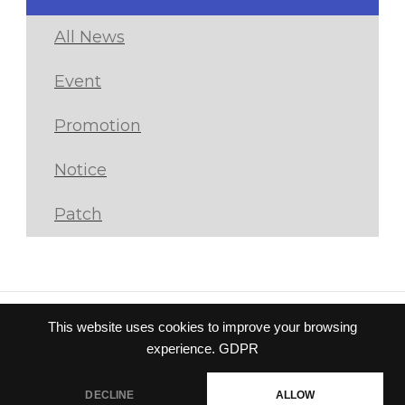
All News
Event
Promotion
Notice
Patch
This website uses cookies to improve your browsing
Privacy policy
|
Terms of
experience.
GDPR
service
© Gravity Co.,Ltd. & Lee
DECLINE
ALLOW