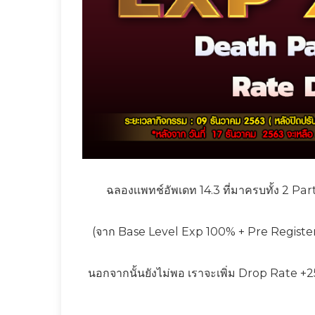
ฉลองเเพทช์อัพเดท 14.3 ที่มาครบทั้ง 2 P
(จาก Base Level Exp 100% + Pre Regist
นอกจากนั้นยังไม่พอ เราจะเพิ่ม Drop Rate +2