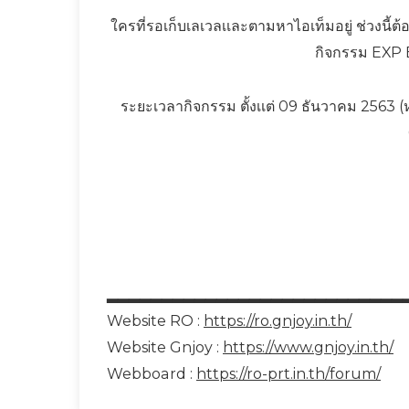
ใครที่รอเก็บเลเวลเเละตามหาไอเท็มอยู่ ช่วงนี้ต
กิจกรรม EXP B
ระยะเวลากิจกรรม ตั้งเเต่ 09 ธันวาคม 2563 (ห
▂▂▂▂▂▂▂▂▂▂▂▂▂▂▂▂▂▂▂▂▂▂▂▂▂▂▂
Website RO :
https://ro.gnjoy.in.th/
Website Gnjoy :
https://www.gnjoy.in.th/
Webboard :
https://ro-prt.in.th/forum/