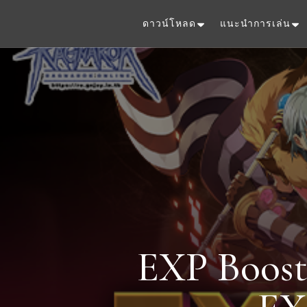
ดาวน์โหลด
แนะนำการเล่น
EXP Boost