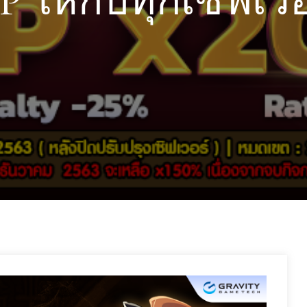
P ให้กับทุกเซิฟเวอร