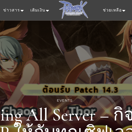
ข่าวสาร
เติมเงิน
ช่วยเหลือ
Ragnarok Onlin
EVENTS
ing All Server – กิ