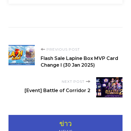
Post
PREVIOUS POST
Flash Sale Lapine Box MVP Card
Navigation
Change I (30 Jan 2025)
NEXT POST
[Event] Battle of Corridor 2
ข่าว