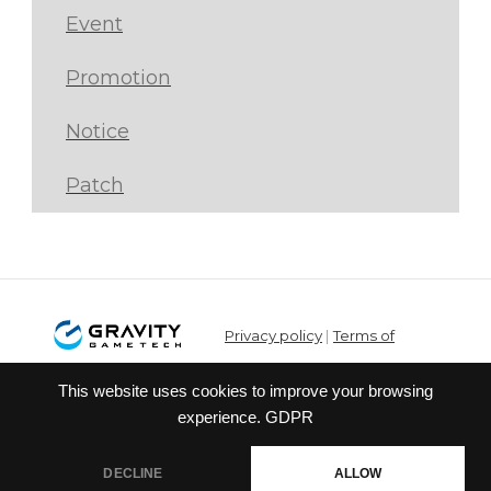
Event
Promotion
Notice
Patch
Privacy policy
|
Terms of
service
This website uses cookies to improve your browsing
© Gravity Co.,Ltd. & Lee
experience.
GDPR
MyoungJin(studio DTDS). All Rights
Reserved. Published Gravity Game
DECLINE
ALLOW