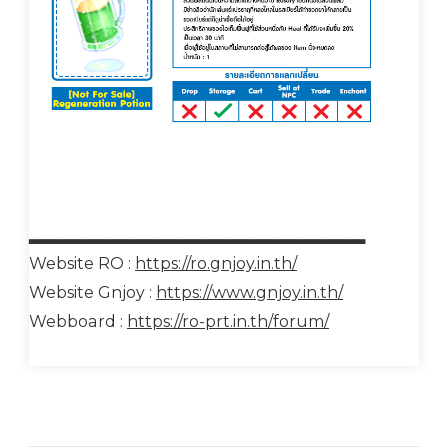
▂▂▂▂▂▂▂▂▂▂▂▂▂▂▂▂▂▂▂▂▂▂▂▂▂▂▂▂
Website RO :
https://ro.gnjoy.in.th/
Website Gnjoy :
https://www.gnjoy.in.th/
Webboard :
https://ro-prt.in.th/forum/