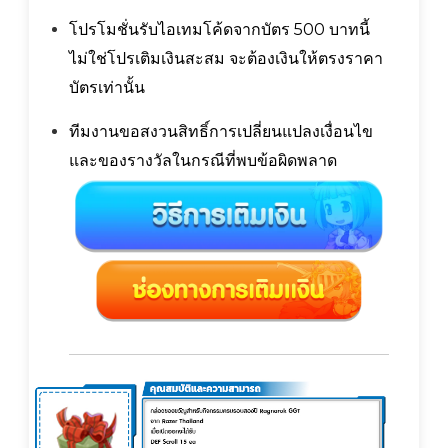
โปรโมชั่นรับไอเทมโค้ดจากบัตร 500 บาทนี้
ไม่ใช่โปรเติมเงินสะสม จะต้องเงินให้ตรงราคา
บัตรเท่านั้น
ทีมงานขอสงวนสิทธิ์การเปลี่ยนแปลงเงื่อนไข
และของรางวัลในกรณีที่พบข้อผิดพลาด