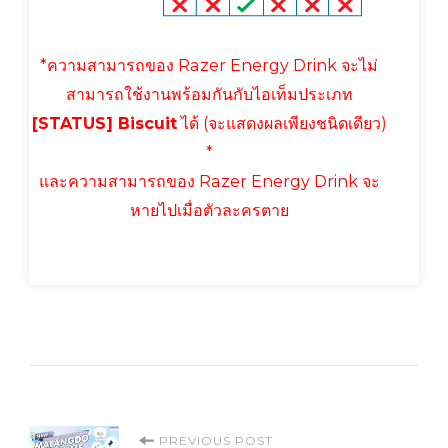
*ความสามารถของ Razer Energy Drink จะไม่
สามารถใช้งานพร้อมกันกับไอเท็มประเภท
[STATUS] Biscuit
ได้ (จะแสดงผลเพียงชนิดเดียว)
*
และความสามารถของ Razer Energy Drink จะ
หายไปเมื่อตัวละครตาย
PREVIOUS POST