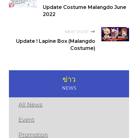
Post
Update Costume Malangdo June
Navigation
2022
NEXT POST
Update ! Lapine Box (Malangdo
Costume)
ข่าว
NEWS
All News
Event
Promotion