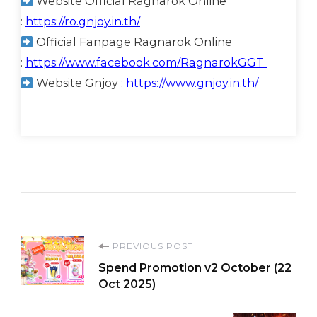
Website Official Ragnarok Online
:
https://ro.gnjoy.in.th/
Official Fanpage Ragnarok Online
:
https://www.facebook.com/RagnarokGGT
Website Gnjoy :
https://www.gnjoy.in.th/
Post
PREVIOUS POST
Spend Promotion v2 October (22
Navigation
Oct 2025)