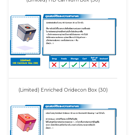
(Limited) Enriched Oridecon Box (30)