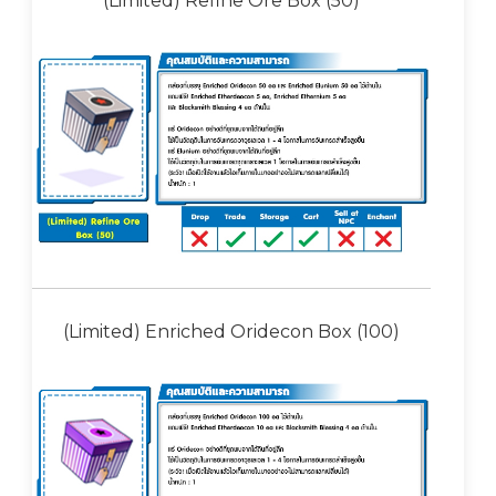
(Limited) Refine Ore Box (50)
(Limited) Enriched Oridecon Box (100)