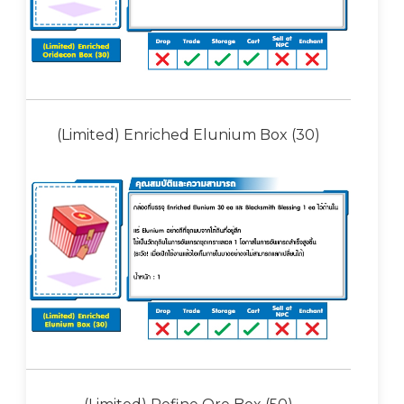
(Limited) Enriched Elunium Box (30)