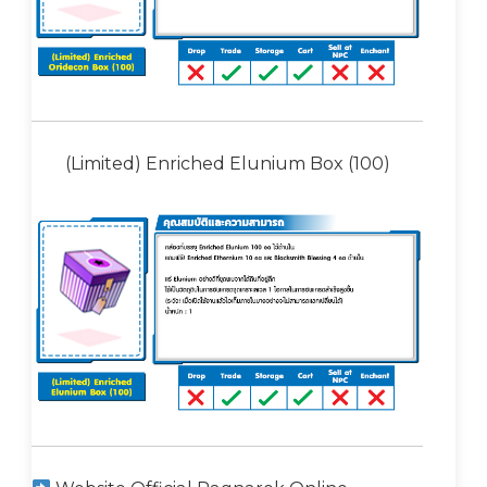
(Limited) Enriched Elunium Box (100)