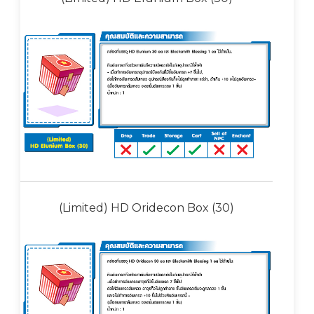
(Limited) HD Oridecon Box (30)