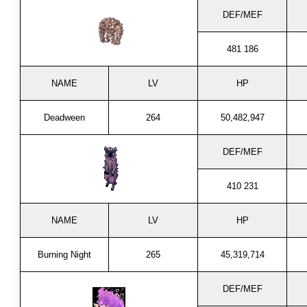
DEF/MEF
481 186
NAME
LV
HP
Deadween
264
50,482,947
DEF/MEF
410 231
NAME
LV
HP
Burning Night
265
45,319,714
DEF/MEF