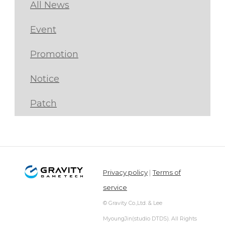
All News
Event
Promotion
Notice
Patch
Privacy policy
|
Terms of
service
© Gravity Co.,Ltd. & Lee
MyoungJin(studio DTDS). All Rights