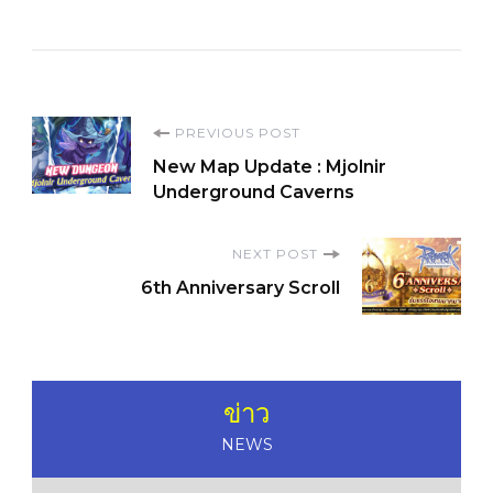
Post
PREVIOUS POST
New Map Update : Mjolnir
Navigation
Underground Caverns
NEXT POST
6th Anniversary Scroll
ข่าว
NEWS