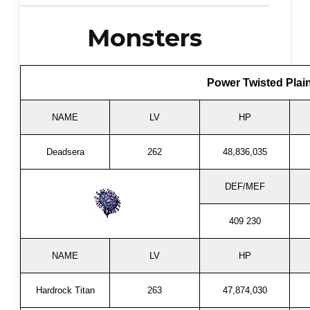
Monsters
Power Twisted Plain
NAME
LV
HP
Deadsera
262
48,836,035
DEF/MEF
409 230
NAME
LV
HP
Hardrock Titan
263
47,874,030