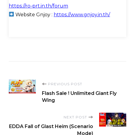
https://ro-prt.in.th/forum
Website Gnjoy :
https://www.gnjoy.in.th/
Post
PREVIOUS POST
Flash Sale ! Unlimited Giant Fly
Navigation
Wing
NEXT POST
EDDA Fall of Glast Heim (Scenario
Mode)