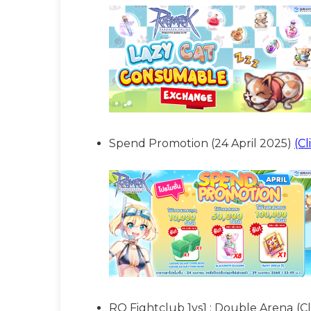
Spend Promotion (24 April 2025)
(Cl
RO Fightclub 1vs1 : Double Arena
(Cl