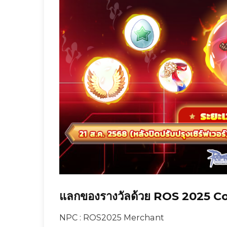
แลกของรางวัลด้วย ROS 2025 C
NPC : ROS2025 Merchant