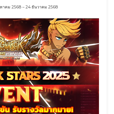
ิงหาคม 2568 – 24 ธันวาคม 2568