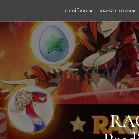
ดาวน์โหลด
แนะนำการเล่น
RA