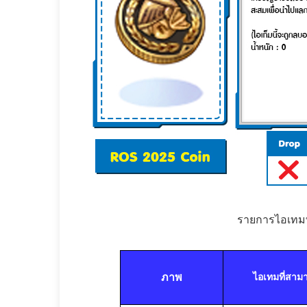
รายการไอเทมท
ภาพ
ไอเทมที่สาม