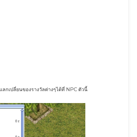
ปลี่ยนของรางวัลต่างๆได้ที่ NPC ตัวนี้