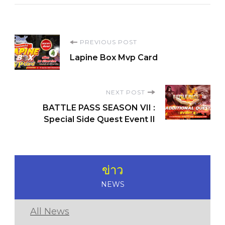
Post
PREVIOUS POST
Lapine Box Mvp Card
Navigation
NEXT POST
BATTLE PASS SEASON VII :
Special Side Quest Event II
ข่าว
NEWS
All News