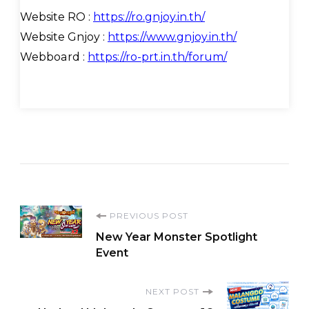
Website RO :
https://ro.gnjoy.in.th/
Website Gnjoy :
https://www.gnjoy.in.th/
Webboard :
https://ro-prt.in.th/forum/
Post
PREVIOUS POST
New Year Monster Spotlight
Navigation
Event
NEXT POST