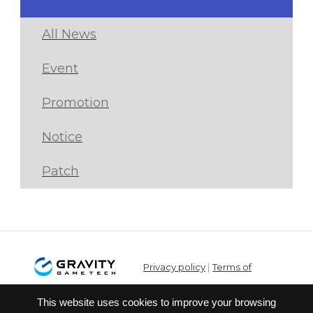
All News
Event
Promotion
Notice
Patch
Privacy policy
|
Terms of
service
This website uses cookies to improve your browsing
© Gravity Co.,Ltd. & Lee