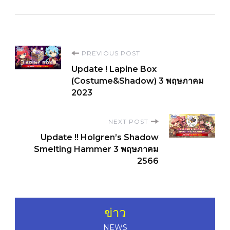
Post
PREVIOUS POST
Update ! Lapine Box
Navigation
(Costume&Shadow) 3 พฤษภาคม
2023
NEXT POST
Update !! Holgren’s Shadow
Smelting Hammer 3 พฤษภาคม
2566
ข่าว
NEWS