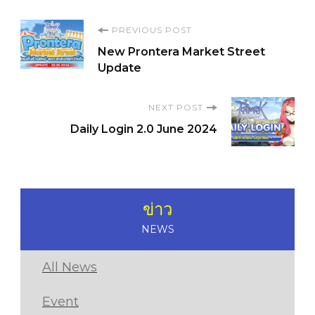
Post
PREVIOUS POST
New Prontera Market Street
Navigation
Update
NEXT POST
Daily Login 2.0 June 2024
ข่าว
NEWS
All News
Event