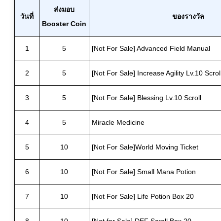
ส่งมอบ
วันที่
ของรางวัล
Booster Coin
1
5
[Not For Sale] Advanced Field Manual
2
5
[Not For Sale] Increase Agility Lv.10 Scrol
3
5
[Not For Sale] Blessing Lv.10 Scroll
4
5
Miracle Medicine
5
10
[Not For Sale]World Moving Ticket
6
10
[Not For Sale] Small Mana Potion
7
10
[Not For Sale] Life Potion Box 20
8
10
[Not for Sale] DEF Scroll Box 20