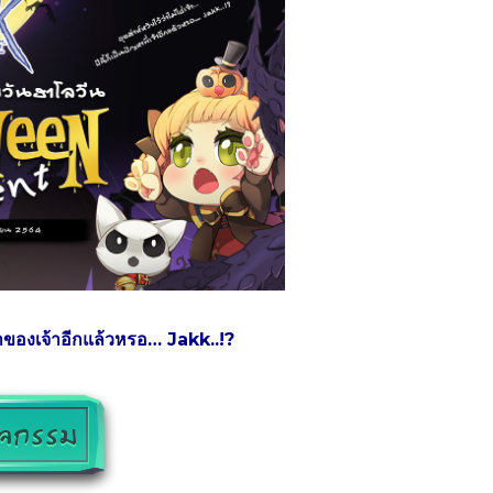
ปัญหาของเจ้าอีกแล้วหรอ… Jakk..!?