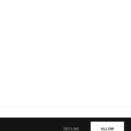
DECLINE
ALLOW
eserved. Published Gravity Game Tech Co.,Ltd.