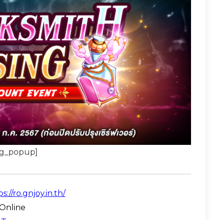
sg_popup]
s://ro.gnjoy.in.th/
Online