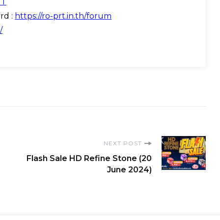
GT
d :
https://ro-prt.in.th/forum
/
NEXT POST
Flash Sale HD Refine Stone (20
June 2024)