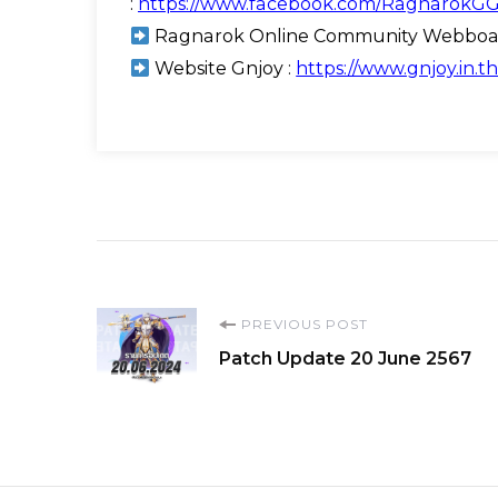
:
https://www.facebook.com/RagnarokG
Ragnarok Online Community Webboar
Website Gnjoy :
https://www.gnjoy.in.th
Post
PREVIOUS POST
Patch Update 20 June 2567
Navigation