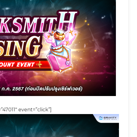
”47011″ event=”click”]