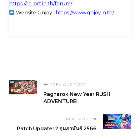
https://ro-prt.in.th/forum/
Website Gnjoy :
https://www.gnjoy.in.th/
Post
PREVIOUS POST
Ragnarok New Year RUSH
Navigation
ADVENTURE!
NEXT POST
Patch Update! 2 กุมภาพันธ์ 2566