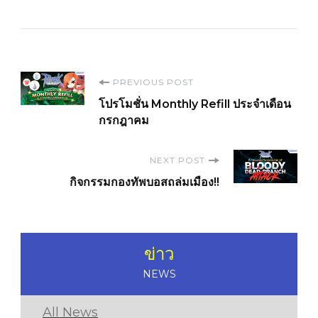
Post
PREVIOUS POST
โปรโมชั่น Monthly Refill ประจำเดือน
Navigation
กรกฎาคม
NEXT POST
กิจกรรมกองทัพบอสถล่มเมือง!!
ข่าว
NEWS
All News