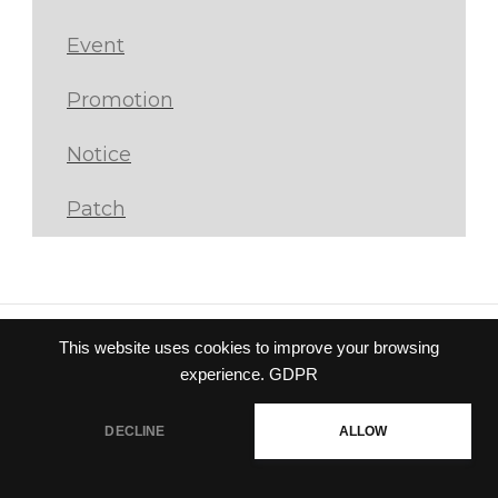
Event
Promotion
Notice
Patch
This website uses cookies to improve your browsing
Privacy policy
|
Terms of
experience.
GDPR
service
© Gravity Co.,Ltd. & Lee
DECLINE
ALLOW
MyoungJin(studio DTDS). All Rights