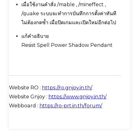
เมื่อใช้งานคำสั่ง /mable , /mineffect ,
/quake ระบบจะทำการบันทึกการตั้งค่าทันที
ไม่ต้องกดซ้ำ เมื่อปิดเกมและเปิดใหม่อีกต่อไป
แก้คำอธิบาย
Resist Spell Power Shadow Pendant
Website RO :
https://ro.gnjoy.in.th/
Website Gnjoy :
https://www.gnjoy.in.th/
Webboard :
https://ro-prt.in.th/forum/