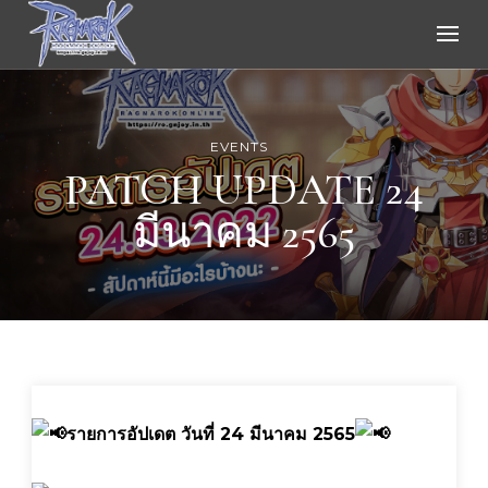
Ragnarok Online
EVENTS
PATCH UPDATE 24
มีนาคม 2565
รายการอัปเดต วันที่ 24 มีนาคม 2565