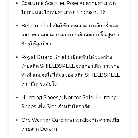
Costume Scartlet Rose ลบความสามารถ
ไอเทมและไอเทมสามารถ Enchant ได้
Bellum Flail เปิดใช้ความสามารถอีกครั้งและ
แสดงความสามารถการยกเลิกผลการฟื้นฟูของ
ศัตรูให้ถูกต้อง
Royal Guard Shield เมื่อสลับโล่ ระหว่าง
ร่ายสกิล SHIELDSPELL จะถูกยกเลิก การร่าย
ทันที และจะไม่ได้ผลของ สกิล SHIELDSPELL
หากมีการสลับโล่
Hunting Shoes / [Not for Sale] Hunting
Shoes เพิ่ม Slot สำหรับใส่การ์ด
Orc Warrior Card สามารถป้องกัน ความเสีย
หายจาก Doram