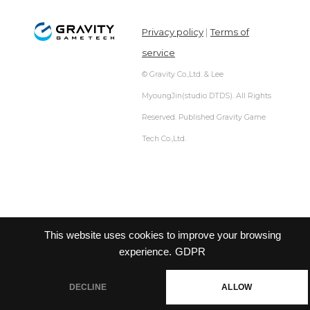
Privacy policy
|
Terms of
service
© Gravity Co.,Ltd. & Lee
MyoungJin(studio DTDS). All Rights
Reserved. Published Gravity Game
Tech Co.,Ltd.
This website uses cookies to improve your browsing
experience.
GDPR
DECLINE
ALLOW