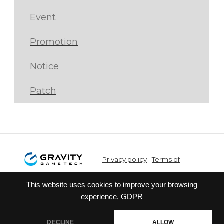
Event
Promotion
Notice
Patch
Privacy policy
|
Terms of
service
This website uses cookies to improve your browsing
© Gravity Co.,Ltd. & Lee
experience.
GDPR
MyoungJin(studio DTDS). All Rights
Reserved. Published Gravity Game
DECLINE
ALLOW