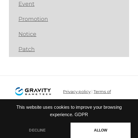
Event
Promotion
Notice
Patch
Privacy policy
|
Terms of
service
This website uses cookies to improve your browsing
© Gravity Co.,Ltd. & Lee
experience.
GDPR
MyoungJin(studio DTDS). All Rights
Reserved. Published Gravity Game
DECLINE
ALLOW