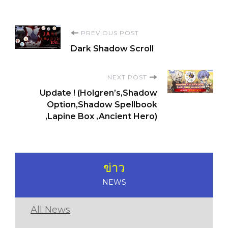
Post
PREVIOUS POST
Dark Shadow Scroll
Navigation
NEXT POST
Update ! (Holgren’s,Shadow
Option,Shadow Spellbook
,Lapine Box ,Ancient Hero)
ข่าว
NEWS
All News