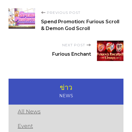
Post
PREVIOUS POST
Spend Promotion: Furious Scroll
Navigation
& Demon God Scroll
NEXT POST
Furious Enchant
ข่าว
NEWS
All News
Event