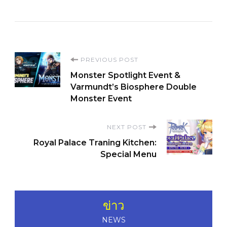
Post
PREVIOUS POST
Monster Spotlight Event &
Navigation
Varmundt’s Biosphere Double
Monster Event
NEXT POST
Royal Palace Traning Kitchen:
Special Menu
ข่าว
NEWS