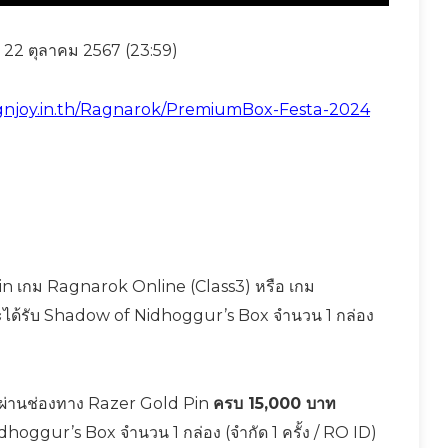
– 22 ตุลาคม 2567 (23:59)
.gnjoy.in.th/Ragnarok/PremiumBox-Festa-2024
Pin เกม Ragnarok Online (Class3) หรือ เกม
ะได้รับ Shadow of Nidhoggur’s Box จำนวน 1 กล่อง
มผ่านช่องทาง Razer Gold Pin
ครบ 15,000 บาท
dhoggur’s Box จำนวน 1 กล่อง (จำกัด 1 ครั้ง / RO ID)