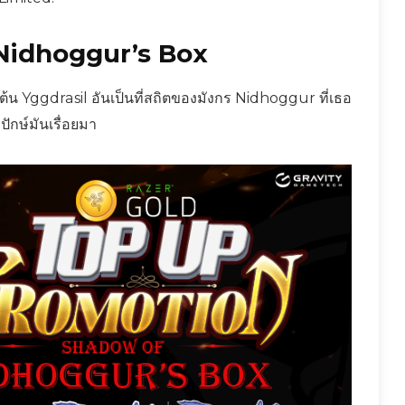
Nidhoggur’s Box
ต้น Yggdrasil อันเป็นที่สถิตของมังกร Nidhoggur ที่เธอ
ักษ์มันเรื่อยมา