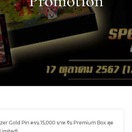
Promotion
zer Gold Pin ครบ 15,000 บาท รับ Premium Box สุด
Limited!