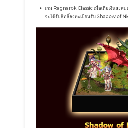
เกม Ragnarok Classic เมื่อเติมเงินสะส
จะได้รับสิทธิ์ลงทะเบียนรับ Shadow of Ni