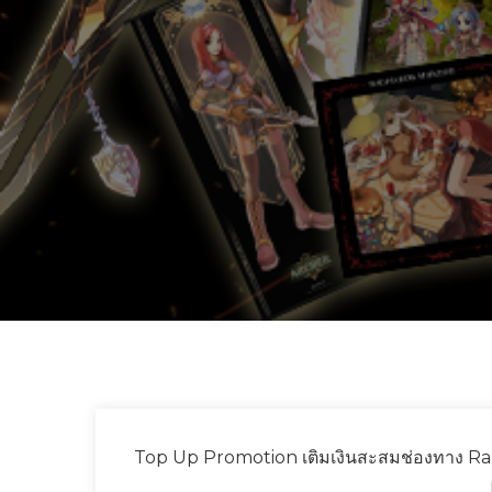
Top Up Promotion เติมเงินสะสมช่องทาง Ra