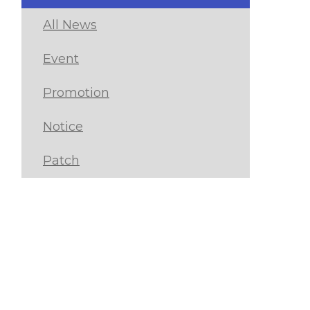
All News
Event
Promotion
Notice
Patch