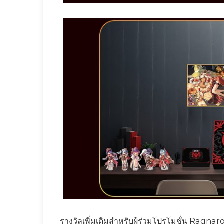
รางวัลเพิ่มเติมสำหรับผู้ร่วมโปรโมชั่น Ragna