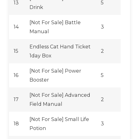
13
5
Drink
[Not For Sale] Battle
14
3
Manual
Endless Cat Hand Ticket
15
2
1day Box
[Not For Sale] Power
16
5
Booster
[Not For Sale] Advanced
17
2
Field Manual
[Not For Sale] Small Life
18
3
Potion