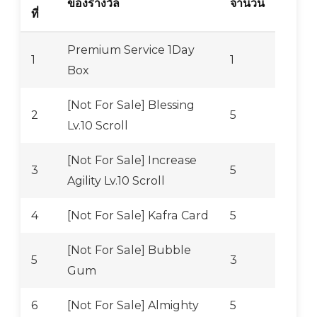
ของรางวัล
จำนวน
ที่
Premium Service 1Day
1
1
Box
[Not For Sale] Blessing
2
5
Lv.10 Scroll
[Not For Sale] Increase
3
5
Agility Lv.10 Scroll
4
[Not For Sale] Kafra Card
5
[Not For Sale] Bubble
5
3
Gum
6
[Not For Sale] Almighty
5