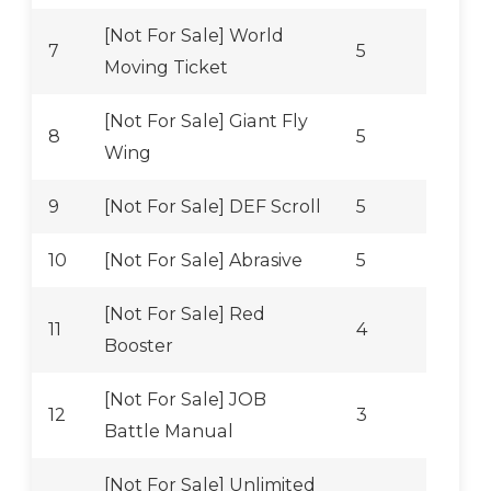
[Not For Sale] World
7
5
Moving Ticket
[Not For Sale] Giant Fly
8
5
Wing
9
[Not For Sale] DEF Scroll
5
10
[Not For Sale] Abrasive
5
[Not For Sale] Red
11
4
Booster
[Not For Sale] JOB
12
3
Battle Manual
[Not For Sale] Unlimited