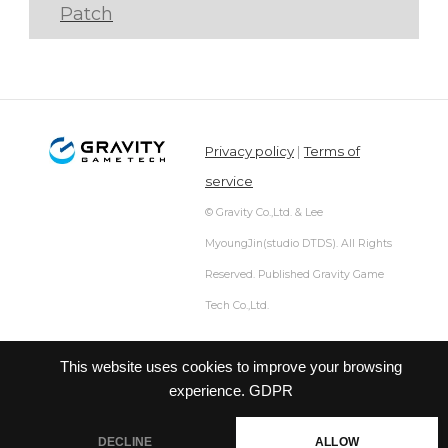
Patch
Privacy policy
|
Terms of
service
© Gravity Co.,Ltd. & Lee
MyoungJin(studio DTDS). All Rights
Reserved. Published Gravity Game
Tech Co.,Ltd.
This website uses cookies to improve your browsing
experience.
GDPR
DECLINE
ALLOW