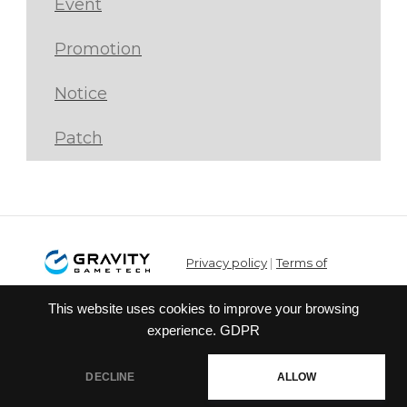
Event
Promotion
Notice
Patch
Privacy policy
|
Terms of
service
This website uses cookies to improve your browsing
© Gravity Co.,Ltd. & Lee
experience.
GDPR
MyoungJin(studio DTDS). All Rights
Reserved. Published Gravity Game
DECLINE
ALLOW
Tech Co.,Ltd.