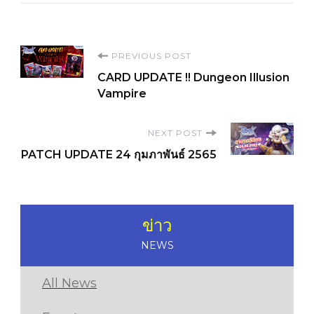
Post
PREVIOUS POST
CARD UPDATE !! Dungeon Illusion
Navigation
Vampire
NEXT POST
PATCH UPDATE 24 กุมภาพันธ์ 2565
ข่าว
NEWS
All News