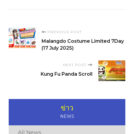
Post
PREVIOUS POST
Malangdo Costume Limited 7Day
Navigation
(17 July 2025)
NEXT POST
Kung Fu Panda Scroll
ข่าว
NEWS
All News