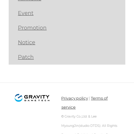
Event
Promotion
Notice
Patch
Privacy policy
|
Terms of
service
© Gravity Co.,Ltd. & Lee
MyoungJin(studio DTDS). All Rights