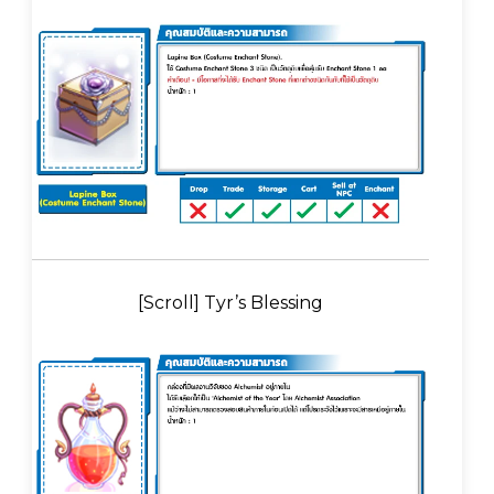
[Scroll] Tyr’s Blessing