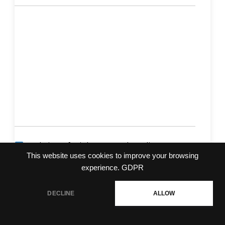
Website Official Ragnarok Online :
This website uses cookies to improve your browsing
https://ro.gnjoy.in.th/
experience.
GDPR
Official Facebook Fanpage Ragnarok
Online :
DECLINE
ALLOW
https://www.facebook.com/RagnarokGGT
Ragnarok Online Community Webboard :