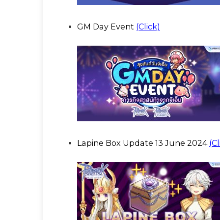
GM Day Event
(Click)
Lapine Box Update 13 June 2024
(Cl