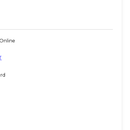
Online
T
rd