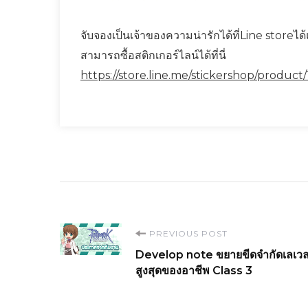
จับจองเป็นเจ้าของความน่ารักได้ที่Line storeได้แ
สามารถซื้อสติกเกอร์ไลน์ได้ที่นี่
https://store.line.me/stickershop/product
Post
PREVIOUS POST
Develop note ขยายขีดจำกัดเลเว
Navigation
สูงสุดของอาชีพ Class 3