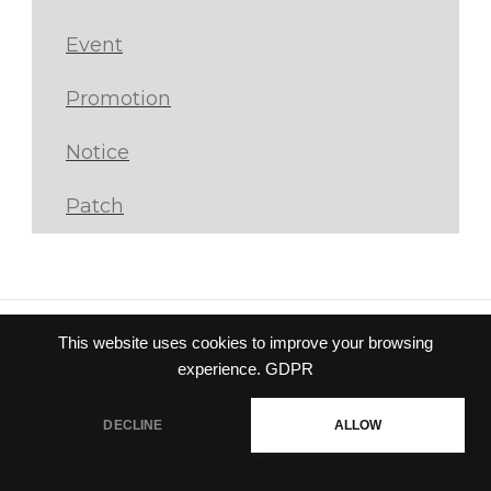
Event
Promotion
Notice
Patch
This website uses cookies to improve your browsing
Privacy policy
|
Terms of
experience.
GDPR
service
© Gravity Co.,Ltd. & Lee
DECLINE
ALLOW
MyoungJin(studio DTDS). All Rights