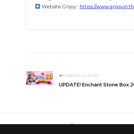
Website Gnjoy :
https://www.gnjoy.in.th
Post
PREVIOUS POST
UPDATE! Enchant Stone Box 2
Navigation