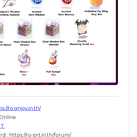
s://ro.gnjoy.in.th/
Online
GT
rd :
https://ro-prt.in.th/forum/