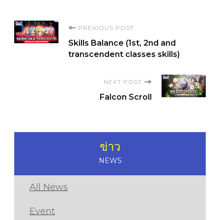
Post
PREVIOUS POST
Skills Balance (1st, 2nd and
Navigation
transcendent classes skills)
NEXT POST
Falcon Scroll
ข่าว
NEWS
All News
Event