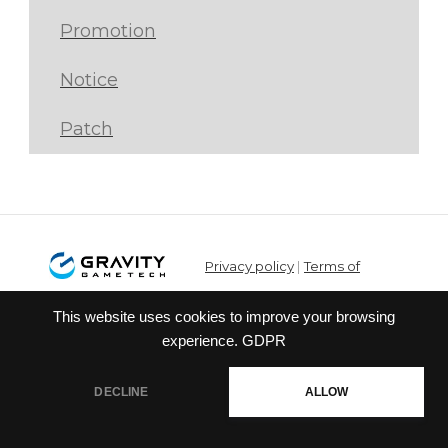
Promotion
Notice
Patch
Privacy policy
|
Terms of
service
This website uses cookies to improve your browsing
© Gravity Co.,Ltd. & Lee
experience.
GDPR
MyoungJin(studio DTDS). All Rights
Reserved. Published Gravity Game
DECLINE
ALLOW
Tech Co.,Ltd.