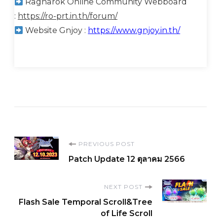
Ragnarok Online Community Webboard
:
https://ro-prt.in.th/forum/
Website Gnjoy :
https://www.gnjoy.in.th/
Post
PREVIOUS POST
Patch Update 12 ตุลาคม 2566
Navigation
NEXT POST
Flash Sale Temporal Scroll&Tree
of Life Scroll